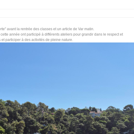
rte" avant la rentrée des classes et un article de Var matin.
cette année ont participé à différents ateliers pour grandir dans le respect et
 et participer à des activités de pleine nature.