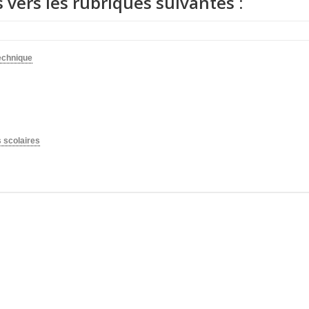
s vers les rubriques suivantes :
technique
 scolaires