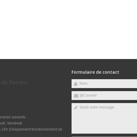
Formulaire de contact
 de Peiresc
raires suivants :
udi, Vendredi
 à 15h (Uniquement fonctionnement de