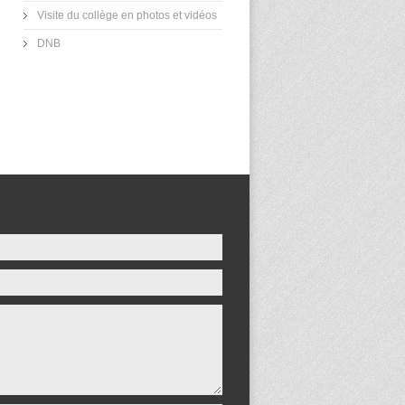
Visite du collège en photos et vidéos
DNB