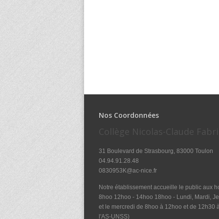
Nos Coordonnées
Collège Nicolas-Claude Fabri
31 Boulevard de Strasbourg, 83000 Toulon
04.94.91.28.48
0830953K@ac-nice.fr
Notre établissement accueille le public aux ho
8hoo 12hoo - 14hoo 18hoo - Lundi, Mardi, Je
et le mercredi de 8hoo à 12hoo et de 12h30
l'AS-UNSS)