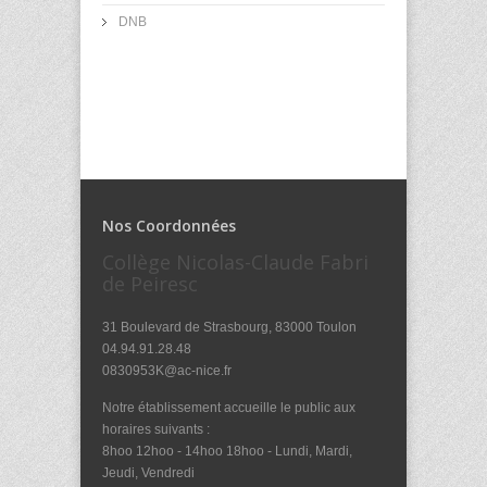
DNB
Nos Coordonnées
Collège Nicolas-Claude Fabri
de Peiresc
31 Boulevard de Strasbourg, 83000 Toulon
04.94.91.28.48
0830953K@ac-nice.fr
Notre établissement accueille le public aux
horaires suivants :
8hoo 12hoo - 14hoo 18hoo - Lundi, Mardi,
Jeudi, Vendredi