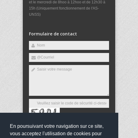
et le mercredi de 8hoo à 12hoo et de 12h30 à
15h (Uniquement fonctionnement de l'AS-
UNSS)
Formulaire de contact
En poursuivant votre navigation sur ce site,
Envoyer
vous acceptez l'utilisation de cookies pour