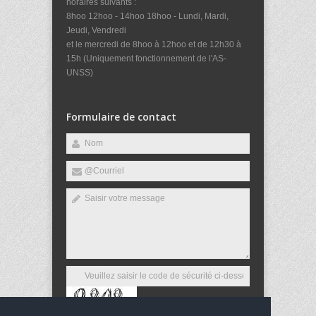
horaires suivants :
8hoo 12hoo - 14hoo 18hoo - Lundi, Mardi,
Jeudi, Vendredi
et le mercredi de 8hoo à 12hoo et de 12h30 à
15h (Uniquement fonctionnement de l'AS-
UNSS)
Formulaire de contact