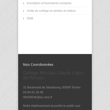
Inscription et fournitures scolaires
Visite du collège en photos et vidéos
DNB
Nos Coordonnées
Collège Nicolas-Claude Fabri
de Peiresc
31 Boulevard de Strasbourg, 83000 Toulon
04.94.91.28.48
0830953K@ac-nice.fr
Notre établissement accueille le public aux