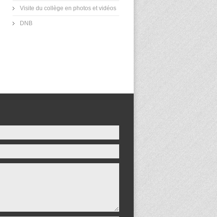
Visite du collège en photos et vidéos
DNB