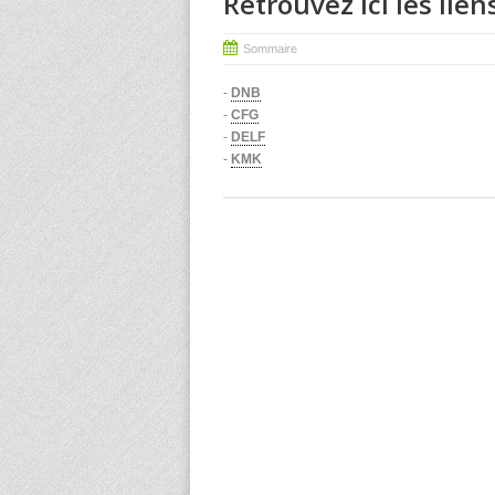
Retrouvez ici les lien
Sommaire
-
DNB
-
CFG
-
DELF
-
KMK