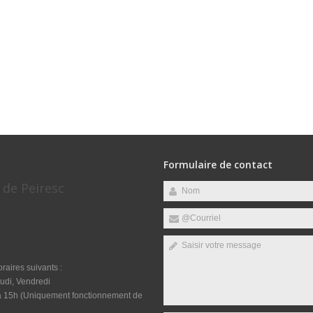
Formulaire de contact
 de Peiresc
raires suivants :
udi, Vendredi
 à 15h (Uniquement fonctionnement de