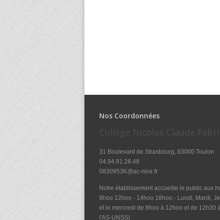
Nos Coordonnées
Collège Nicolas-Claude Fabri
31 Boulevard de Strasbourg, 83000 Toulon
04.94.91.28.48
0830953K@ac-nice.fr
Notre établissement accueille le public aux ho
8hoo 12hoo - 14hoo 18hoo - Lundi, Mardi, Je
et le mercredi de 8hoo à 12hoo et de 12h30
l'AS-UNSS)