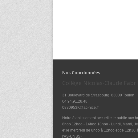
Nos Coordonnées
Collège Nicolas-Claude Fabri
31 Boulevard de Strasbourg, 83000 Toulon
04.94.91.28.48
0830953K@ac-nice.fr
Notre établissement accueille le public aux ho
8hoo 12hoo - 14hoo 18hoo - Lundi, Mardi, Je
et le mercredi de 8hoo à 12hoo et de 12h30
l'AS-UNSS)