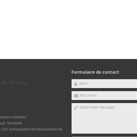
Formulaire de contact
 de Peiresc
raires suivants :
udi, Vendredi
 à 15h (Uniquement fonctionnement de