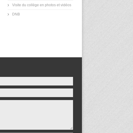
Visite du collège en photos et vidéos
DNB