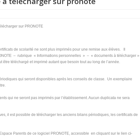
té à télécharger sur pronote
à télécharger sur PRONOTE
ificats de scolarité ne sont plus imprimés pour une remise aux élèves. Il
RONOTE – rubrique « Informations personnelles » – « documents à télécharger 
eut être téléchargé et imprimé autant que besoin tout au long de l’année.
riodiques qui seront disponibles après les conseils de classe. Un exemplaire
tre.
s qui ne seront pas imprimés par l’établissement. Aucun duplicata ne sera
ves, il est possible de télécharger les anciens bilans périodiques, les certificats de
 l’Espace Parents de ce logiciel PRONOTE, accessible en cliquant sur le lien ci-