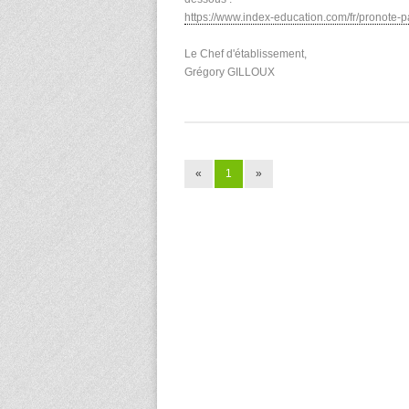
https://www.index-education.com/fr/pronote-
Le Chef d'établissement,
Grégory GILLOUX
«
1
»