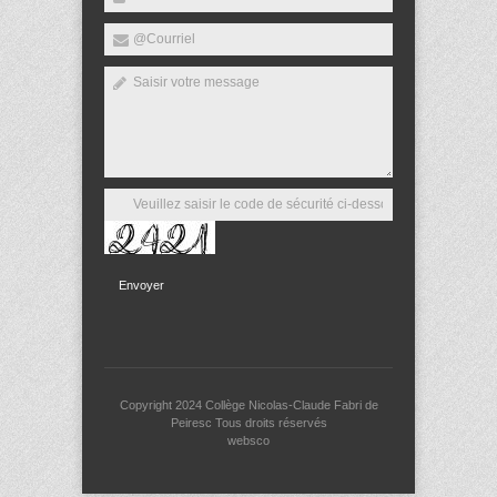
Envoyer
Copyright 2024
Collège Nicolas-Claude Fabri de
Peiresc
Tous droits réservés
websco