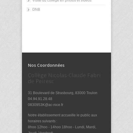
Visite du collège en photos et vidéos
DNB
Nos Coordonnées
Collège Nicolas-Claude Fabri
de Peiresc
31 Boulevard de Strasbourg, 83000 Toulon
04.94.91.28.48
0830953K@ac-nice.fr
Notre établissement accueille le public aux
horaires suivants :
8hoo 12hoo - 14hoo 18hoo - Lundi, Mardi,
Jeudi, Vendredi