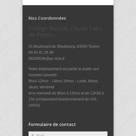
Nos Coordonnées
Collège Nicolas-Claude Fabri
de Peiresc
31 Boulevard de Strasbourg, 83000 Toulon
04.94.91.28.48
0830953K@ac-nice.fr
Notre établissement accueille le public aux
horaires suivants :
8hoo 12hoo - 14hoo 18hoo - Lundi, Mardi,
Jeudi, Vendredi
et le mercredi de 8hoo à 12hoo et de 12h30 à
15h (Uniquement fonctionnement de l'AS-
UNSS)
Formulaire de contact