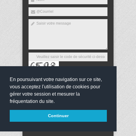
En poursuivant votre navigation sur ce site,
Envoyer
vous acceptez l'utilisation de cookies pour
gérer votre session et mesurer la
fréquentation du site.
Copyright 2024
Collège Nicolas-Claude Fabri de
Continuer
Peiresc
Tous droits réservés
websco