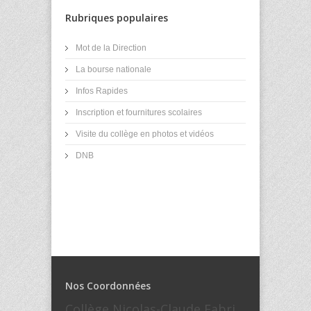
Rubriques populaires
Mot de la Direction
La bourse nationale
Infos Rapides
Inscription et fournitures scolaires
Visite du collège en photos et vidéos
DNB
Nos Coordonnées
Collège Nicolas-Claude Fabri