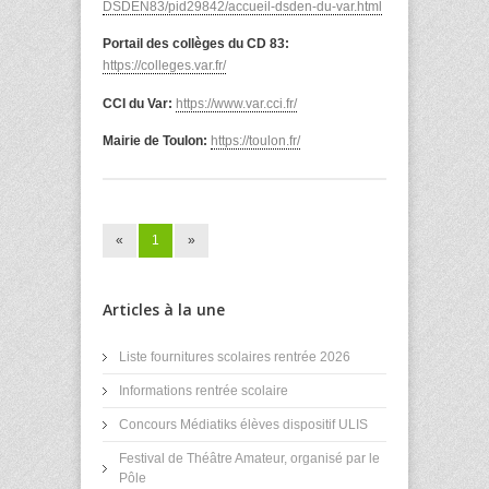
DSDEN83/pid29842/accueil-
dsden-du-var.html
Portail des collèges du CD 83:
https://colleges.var.fr/
CCI du Var:
https://www.var.cci.fr/
Mairie de Toulon:
https://toulon.fr/
«
1
»
Articles à la une
Liste fournitures scolaires rentrée 2026
Informations rentrée scolaire
Concours Médiatiks élèves dispositif ULIS
Festival de Théâtre Amateur, organisé par le
Pôle