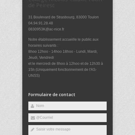
de Peiresc
31 Boulevard de Strasbourg, 83000 Toulon
04.94.91.28.48
0830953K@ac-nice.fr
Notre établissement accueille le public aux
horaires suivants :
8hoo 12hoo - 14hoo 18hoo - Lundi, Mardi,
Jeudi, Vendredi
et le mercredi de 8hoo à 12hoo et de 12h30 à
15h (Uniquement fonctionnement de l'AS-
UNSS)
Formulaire de contact