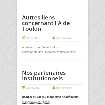
Autres liens
concernant l'A de
Toulon
24-05-2020
par Principale
Autre lien pour l"A de Toulon:
https://adetoulon.jimdofree.com/actualites/
Nos partenaires
institutionnels
15-04-2019
par Principale
DSDEN du Var (Ex Inspection Académique):
http://www2.ac-nice.fr/